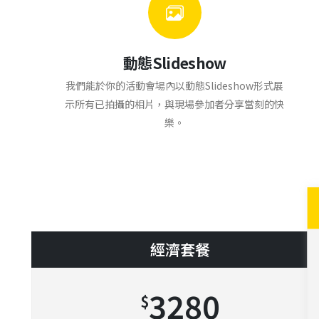
動態Slideshow
我們能於你的活動會場內以動態Slideshow形式展
示所有已拍攝的相片，與現場參加者分享當刻的快
樂。
經濟套餐
3280
$