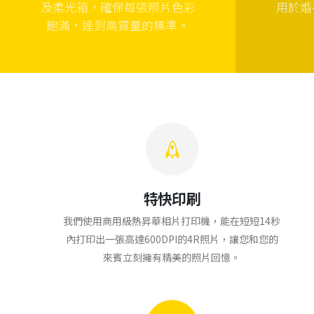
及柔光箱，確保每張照片色彩
用於婚
飽滿，達到高質量的標準。
特快印刷
我們使用商用級熱昇華相片打印機，能在短短14秒
內打印出一張高達600DPI的4R照片，讓您和您的
來賓立刻擁有精美的照片回憶。