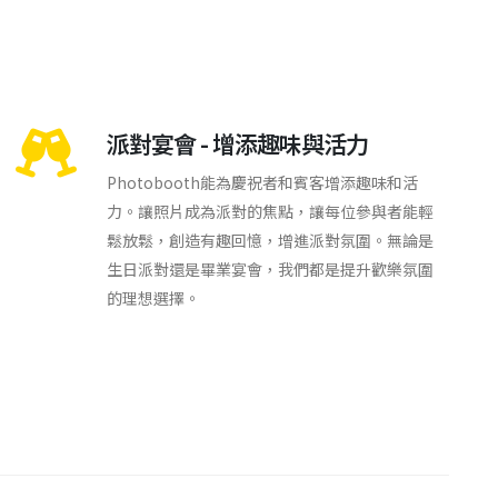
派對宴會 - 增添趣味與活力
Photobooth能為慶祝者和賓客增添趣味和活
力。讓照片成為派對的焦點，讓每位參與者能輕
鬆放鬆，創造有趣回憶，增進派對氛圍。無論是
生日派對還是畢業宴會，我們都是提升歡樂氛圍
的理想選擇。