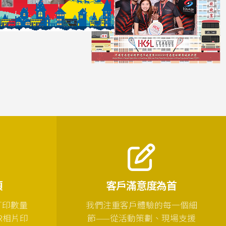
項
客戶滿意度為首
打印數量
我們注重客戶體驗的每一個細
R相片印
節——從活動策劃、現場支援