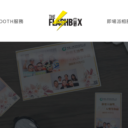
BOOTH服務
即場派相